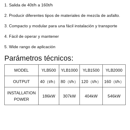
1. Salida de 40t/h a 160t/h
2. Producir diferentes tipos de materiales de mezcla de asfalto.
3. Compacto y modular para una fácil instalación y transporte
4. Fácil de operar y mantener
5. Wide rango de aplicación
Parámetros técnicos:
MODEL
YLB500
YLB1000
YLB1500
YLB2000
OUTPUT
40（t/h）
80（t/h）
120（t/h）
160（t/h）
INSTALLATION
186kW
307kW
404kW
546kW
POWER