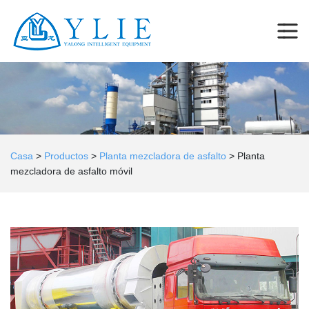
Casa
>
Productos
>
Planta mezcladora de asfalto
>
Planta
mezcladora de asfalto móvil