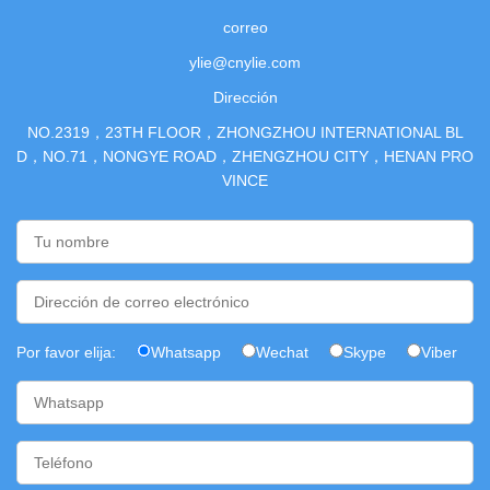
correo
ylie@cnylie.com
Dirección
NO.2319，23TH FLOOR，ZHONGZHOU INTERNATIONAL BL
D，NO.71，NONGYE ROAD，ZHENGZHOU CITY，HENAN PRO
VINCE
Por favor elija:
Whatsapp
Wechat
Skype
Viber