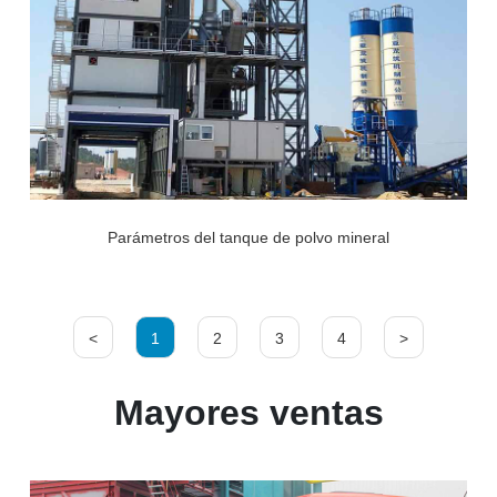
Parámetros del tanque de polvo mineral
<
1
2
3
4
>
Mayores ventas